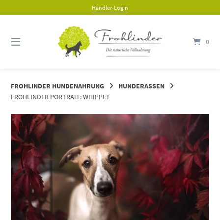
Springe
Händler-Login
zum
Inhalt
0
FROHLINDER HUNDENAHRUNG
HUNDERASSEN
FROHLINDER PORTRAIT: WHIPPET