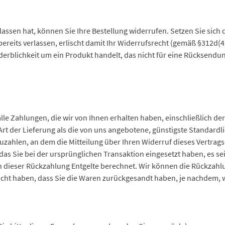
assen hat, können Sie Ihre Bestellung widerrufen. Setzen Sie sich da
ereits verlassen, erlischt damit Ihr Widerrufsrecht (gemäß §312d(4)
erblichkeit um ein Produkt handelt, das nicht für eine Rücksendung
lle Zahlungen, die wir von Ihnen erhalten haben, einschließlich de
 Art der Lieferung als die von uns angebotene, günstigste Standard
ahlen, an dem die Mitteilung über Ihren Widerruf dieses Vertrags 
as Sie bei der ursprünglichen Transaktion eingesetzt haben, es se
n dieser Rückzahlung Entgelte berechnet. Wir können die Rückzahlu
cht haben, dass Sie die Waren zurückgesandt haben, je nachdem, we