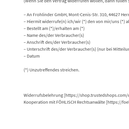
(Wenn Sie den Vertrag widerrufen wollen, dann füllen 
– An Frohlinder GmbH, Mont-Cenis-Str. 310, 44627 Her
– Hiermit widerrufe(n) ich/wir (*) den von mir/uns (*
– Bestellt am (*)/erhalten am (*)
– Name des/der Verbraucher(s)
– Anschrift des/der Verbraucher(s)
– Unterschrift des/der Verbraucher(s) (nur bei Mitteilu
– Datum
(*) Unzutreffendes streichen.
Widerrufsbelehrung [https://shop.trustedshops.com/de
Kooperation mit FÖHLISCH Rechtsanwälte [https://foe