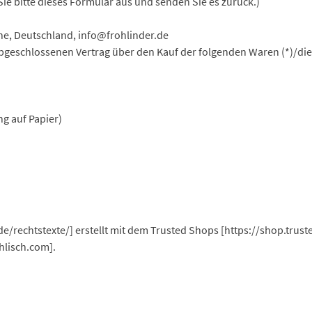
Sie bitte dieses Formular aus und senden Sie es zurück.)
ne, Deutschland, info@frohlinder.de
) abgeschlossenen Vertrag über den Kauf der folgenden
Waren (*)/die
ng auf Papier)
/rechtstexte/] erstellt mit dem Trusted Shops [https://shop.trust
hlisch.com].