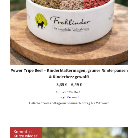
Power Tripe Beef – Rinderblättermagen, grüner Rinderpansen
& Rinderherz gewolft
3,39
€
–
6,49
€
Enthält 19% MwSt.
zzgl.
Versand
Lieferzeit: Versandtage im Sommer Montag bis Mittwoch
Kommt in
Kürze wieder!