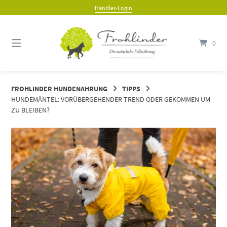
Springe
Händler-Login
zum
Inhalt
0
FROHLINDER HUNDENAHRUNG
TIPPS
HUNDEMÄNTEL: VORÜBERGEHENDER TREND ODER GEKOMMEN UM
ZU BLEIBEN?