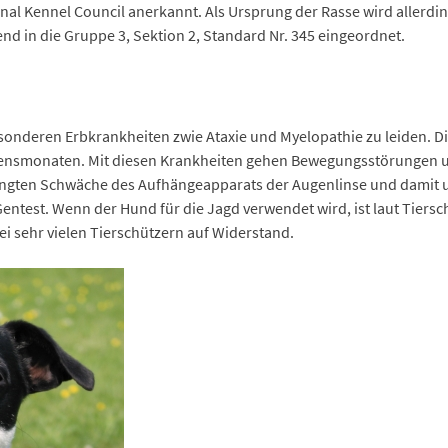
onal Kennel Council anerkannt. Als Ursprung der Rasse wird allerd
nd in die Gruppe 3, Sektion 2, Standard Nr. 345 eingeordnet.
besonderen Erbkrankheiten zwie Ataxie und Myelopathie zu leiden. 
ebensmonaten. Mit diesen Krankheiten gehen Bewegungsstörungen un
edingten Schwäche des Aufhängeapparats der Augenlinse und damit 
Gentest. Wenn der Hund für die Jagd verwendet wird, ist laut Tiers
bei sehr vielen Tierschützern auf Widerstand.