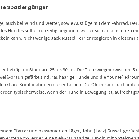
ste Spaziergänger
ge, auch bei Wind und Wetter, sowie Ausflüge mit dem Fahrrad. Der J
es Hundes sollte frühzeitig beginnen, weil er sich ansonsten zu ei
eln kann. Nicht wenige Jack-Russel-Terrier reagieren in diesem Fal
ier beträgt im Standard 25 bis 30 cm. Die Tiere wiegen zwischen 5 
nd weiß-braun gefärbt sind, rauhaarige Hunde und die “bunte” Färbun
 denkbare Kombinationen dieser Farben. Die Ohren sind nach unten 
erden typischerweise, wenn der Hund in Bewegung ist, aufrecht ge
 einem Pfarrer und passionierten Jäger, John (Jack) Russel, gezüch
n ersten Fox-Terrier, eine weiß-rauhaarige Hündin mit Abzeichen a