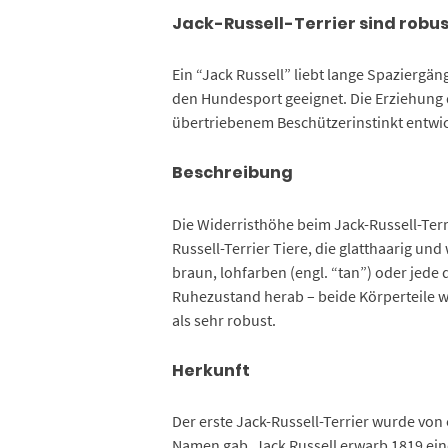
Jack-Russell-Terrier sind robu
Ein “Jack Russell” liebt lange Spaziergän
den Hundesport geeignet. Die Erziehung d
übertriebenem Beschützerinstinkt entwick
Beschreibung
Die Widerristhöhe beim Jack-Russell-Terr
Russell-Terrier Tiere, die glatthaarig u
braun, lohfarben (engl. “tan”) oder jede
Ruhezustand herab – beide Körperteile w
als sehr robust.
Herkunft
Der erste Jack-Russell-Terrier wurde von
Namen gab. Jack Russell erwarb 1819 eine