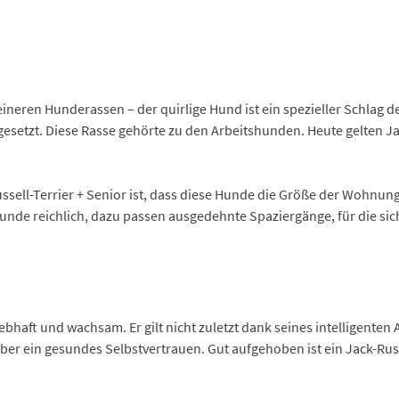
eineren Hunderassen – der quirlige Hund ist ein spezieller Schlag des
esetzt. Diese Rasse gehörte zu den Arbeitshunden. Heute gelten Ja
ssell-Terrier + Senior ist, dass diese Hunde die Größe der Wohnun
Hunde reichlich, dazu passen ausgedehnte Spaziergänge, für die si
 lebhaft und wachsam. Er gilt nicht zuletzt dank seines intelligente
über ein gesundes Selbstvertrauen. Gut aufgehoben ist ein Jack-Russe