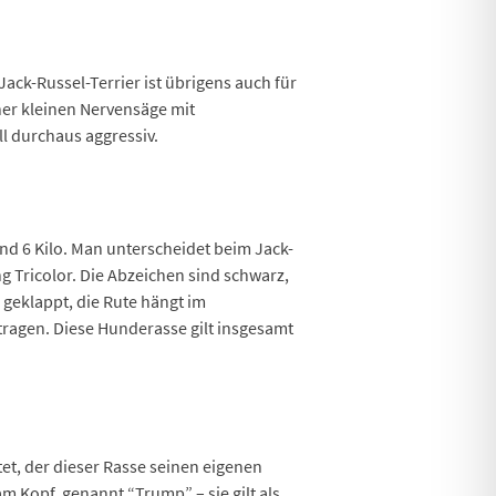
ack-Russel-Terrier ist übrigens auch für
ner kleinen Nervensäge mit
l durchaus aggressiv.
und 6 Kilo. Man unterscheidet beim Jack-
g Tricolor. Die Abzeichen sind schwarz,
geklappt, die Rute hängt im
tragen. Diese Hunderasse gilt insgesamt
tet, der dieser Rasse seinen eigenen
m Kopf, genannt “Trump” – sie gilt als