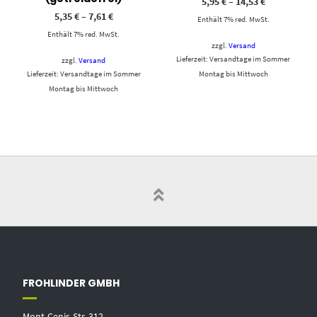
5,95
€
–
14,53
€
5,35
€
–
7,61
€
Enthält 7% red. MwSt.
Enthält 7% red. MwSt.
zzgl.
Versand
Lieferzeit: Versandtage im Sommer
zzgl.
Versand
Lieferzeit: Versandtage im Sommer
Montag bis Mittwoch
Montag bis Mittwoch
FROHLINDER GMBH
Mont-Cenis-Str. 312