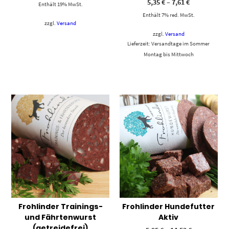
5,35
€
–
7,61
€
Enthält 19% MwSt.
Enthält 7% red. MwSt.
zzgl.
Versand
zzgl.
Versand
Lieferzeit: Versandtage im Sommer
Montag bis Mittwoch
Frohlinder Trainings-
Frohlinder Hundefutter
und Fährtenwurst
Aktiv
(getreidefrei)