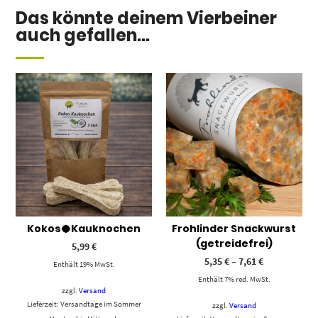
Das könnte deinem Vierbeiner
auch gefallen...
Kokos🥥Kauknochen
Frohlinder Snackwurst
(getreidefrei)
5,99
€
5,35
€
–
7,61
€
Enthält 19% MwSt.
Enthält 7% red. MwSt.
zzgl.
Versand
Lieferzeit: Versandtage im Sommer
zzgl.
Versand