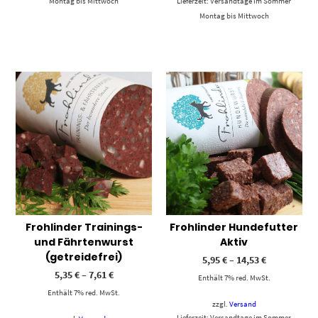
Montag bis Mittwoch
Lieferzeit: Versandtage im Sommer
Montag bis Mittwoch
Frohlinder Trainings-
Frohlinder Hundefutter
und Fährtenwurst
Aktiv
(getreidefrei)
5,95
€
–
14,53
€
5,35
€
–
7,61
€
Enthält 7% red. MwSt.
Enthält 7% red. MwSt.
zzgl.
Versand
Lieferzeit: Versandtage im Sommer