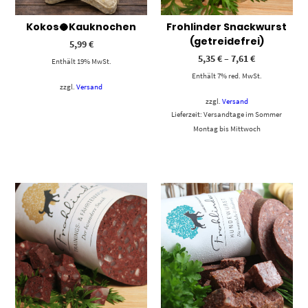
Kokos🥥Kauknochen
Frohlinder Snackwurst
(getreidefrei)
5,99
€
5,35
€
–
7,61
€
Enthält 19% MwSt.
Enthält 7% red. MwSt.
zzgl.
Versand
zzgl.
Versand
Lieferzeit: Versandtage im Sommer
Montag bis Mittwoch