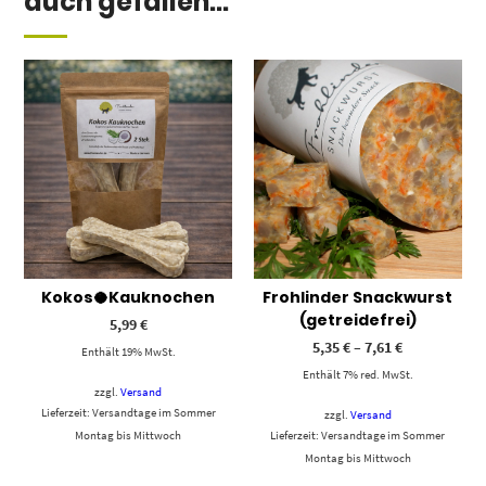
auch gefallen...
Kokos🥥Kauknochen
Frohlinder Snackwurst
(getreidefrei)
5,99
€
5,35
€
–
7,61
€
Enthält 19% MwSt.
Enthält 7% red. MwSt.
zzgl.
Versand
Lieferzeit: Versandtage im Sommer
zzgl.
Versand
Montag bis Mittwoch
Lieferzeit: Versandtage im Sommer
Montag bis Mittwoch