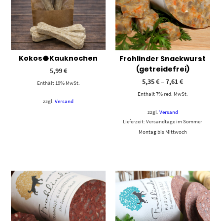
Kokos🥥Kauknochen
Frohlinder Snackwurst
(getreidefrei)
5,99
€
5,35
€
–
7,61
€
Enthält 19% MwSt.
Enthält 7% red. MwSt.
zzgl.
Versand
zzgl.
Versand
Lieferzeit: Versandtage im Sommer
Montag bis Mittwoch