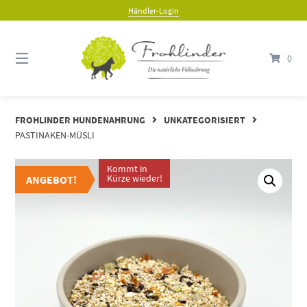
Händler-Login
0
FROHLINDER HUNDENAHRUNG
UNKATEGORISIERT
PASTINAKEN-MÜSLI
Kommt in
ANGEBOT
Kürze wieder!
ANGEBOT!