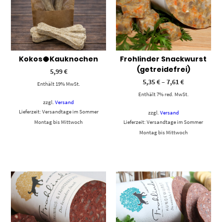
Kokos🥥Kauknochen
Frohlinder Snackwurst
(getreidefrei)
5,99
€
5,35
€
–
7,61
€
Enthält 19% MwSt.
Enthält 7% red. MwSt.
zzgl.
Versand
Lieferzeit: Versandtage im Sommer
zzgl.
Versand
Montag bis Mittwoch
Lieferzeit: Versandtage im Sommer
Montag bis Mittwoch