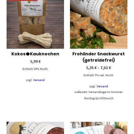
Kokos🥥Kauknochen
Frohlinder Snackwurst
(getreidefrei)
5,99
€
5,35
€
–
7,61
€
Enthält 19% MwSt.
Enthält 7% red. MwSt.
zzgl.
Versand
zzgl.
Versand
Lieferzeit: Versandtage im Sommer
Montag bis Mittwoch