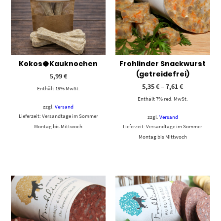
Kokos🥥Kauknochen
Frohlinder Snackwurst
(getreidefrei)
5,99
€
5,35
€
–
7,61
€
Enthält 19% MwSt.
Enthält 7% red. MwSt.
zzgl.
Versand
Lieferzeit: Versandtage im Sommer
zzgl.
Versand
Montag bis Mittwoch
Lieferzeit: Versandtage im Sommer
Montag bis Mittwoch