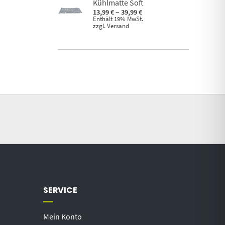
Kühlmatte Soft
Preisspanne:
–
13,99
€
39,99
€
13,99 €
Enthält 19% MwSt.
zzgl.
Versand
bis
39,99 €
SERVICE
Mein Konto