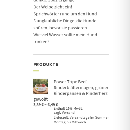
Der Welpe zieht ein!
Sprichwörter rund um den Hund
5 unglaubliche Dinge, die Hunde
spüren, bevor sie passieren
Wie viel Wasser sollte mein Hund
trinken?
PRODUKTE
Power Tripe Beef –
Rinderblättermagen, grüner
Rinderpansen & Rinderherz
gewolft
Preisspanne:
–
3,39
€
6,49
€
3,39 €
Enthält 19% MwSt.
zzgl.
Versand
bis
Lieferzeit: Versandtage im Sommer
6,49 €
Montag bis Mittwoch