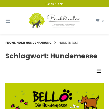
Springe
Händler-Login
zum
Inhalt
0
FROHLINDER HUNDENAHRUNG
HUNDEMESSE
Schlagwort:
Hundemesse