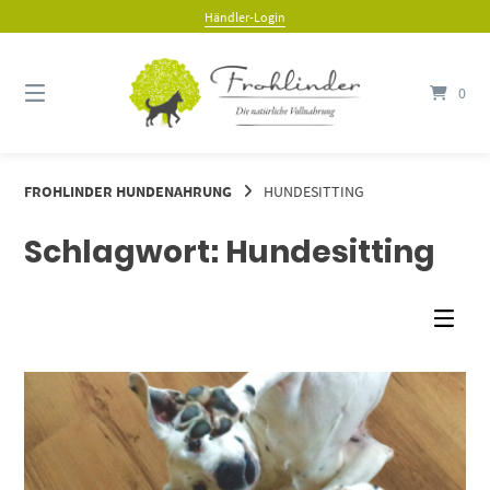
Springe
Händler-Login
zum
Inhalt
0
FROHLINDER HUNDENAHRUNG
HUNDESITTING
Schlagwort:
Hundesitting