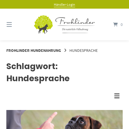
Springe
Händler-Login
zum
Inhalt
0
FROHLINDER HUNDENAHRUNG
HUNDESPRACHE
Schlagwort:
Hundesprache